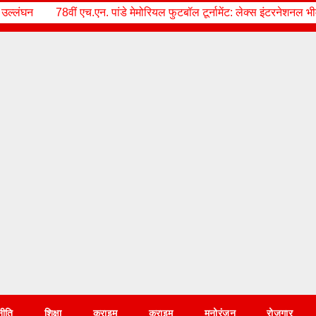
ंडे मेमोरियल फुटबॉल टूर्नामेंट: लेक्स इंटरनेशनल भीमताल ने पी.पी.जे. सरस्वती 
नीति
शिक्षा
क्राइम
क्राइम
मनोरंजन
रोज़गार