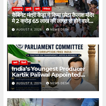
उत्तराखण्ड
कुमाऊँ
खबरे
नैनीताल
कैबिनेट मंत्री कैड़ा ने किया छोटा कैलाश मंदिर
मे 2 करोड़ 65 लाख की लागत से होने वाले
सौन्दर्यकरण, पुनर निर्माण कार्य का शुभारम्भ
AUGUST 8, 2026
NEWS DESK
खबरे
दिल्ली
India’s Youngest Producer
Kartik Paliwal Appointed
National Vice President of All
AUGUST 8, 2026
NEWS DESK
India Anti Corruption
Parliament Committee