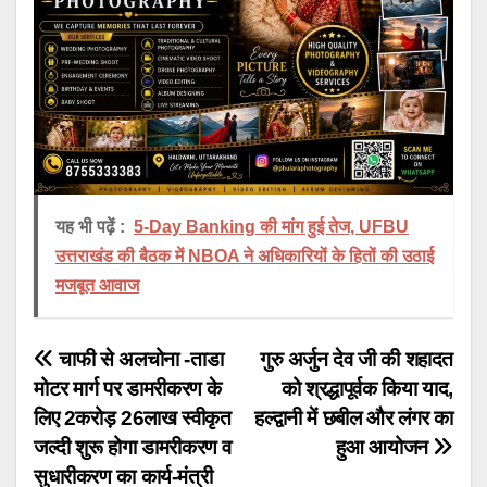
यह भी पढ़ें :
5-Day Banking की मांग हुई तेज, UFBU
उत्तराखंड की बैठक में NBOA ने अधिकारियों के हितों की उठाई
मजबूत आवाज
Post
चाफी से अलचोना -ताडा
गुरु अर्जुन देव जी की शहादत
मोटर मार्ग पर डामरीकरण के
को श्रद्धापूर्वक किया याद,
navigation
लिए 2करोड़ 26लाख स्वीकृत
हल्द्वानी में छबील और लंगर का
जल्दी शुरू होगा डामरीकरण व
हुआ आयोजन
सुधारीकरण का कार्य-मंत्री