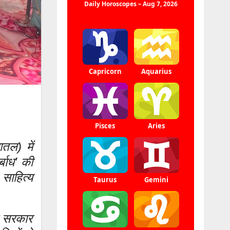
ातल) में
्बाध’ की
 साहित्य
ंड सरकार