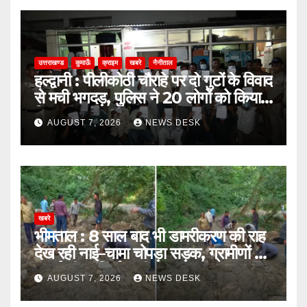
उत्तराखण्ड
कुमाऊँ
क्राइम
खबरे
नैनीताल
हल्द्वानी : पीलीकोठी चौराहे पर दो गुटों के विवाद
से मची भगदड़, पुलिस ने 20 लोगों को किया
गिरफ्तार
AUGUST 7, 2026
NEWS DESK
खबरे
भीमताल : 8 साल बाद भी डामरीकरण की राह
देख रही नाई–चामा चोपड़ा सड़क, ग्रामीणों ने
उठाई शीघ्र निर्माण की मांग
AUGUST 7, 2026
NEWS DESK