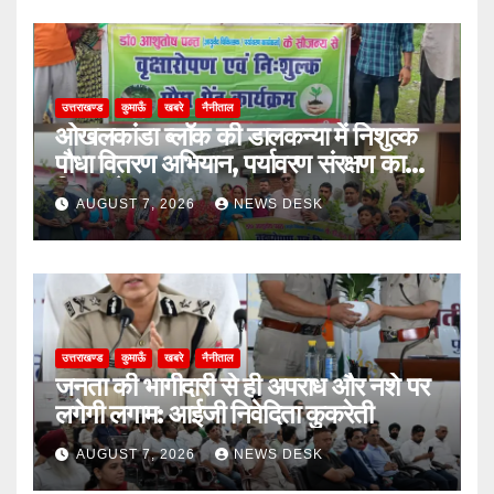
उत्तराखण्ड
कुमाऊँ
खबरे
नैनीताल
ओखलकांडा ब्लॉक की डालकन्या में निशुल्क
पौधा वितरण अभियान, पर्यावरण संरक्षण का
दिया संदेश
AUGUST 7, 2026
NEWS DESK
उत्तराखण्ड
कुमाऊँ
खबरे
नैनीताल
जनता की भागीदारी से ही अपराध और नशे पर
लगेगी लगाम: आईजी निवेदिता कुकरेती
AUGUST 7, 2026
NEWS DESK