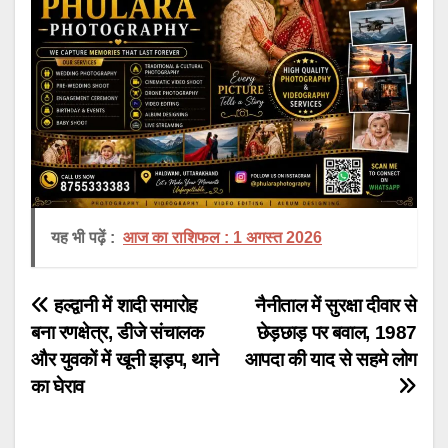
यह भी पढ़ें :
आज का राशिफल : 1 अगस्त 2026
Post
हल्द्वानी में शादी समारोह
नैनीताल में सुरक्षा दीवार से
बना रणक्षेत्र, डीजे संचालक
छेड़छाड़ पर बवाल, 1987
navigation
और युवकों में खूनी झड़प, थाने
आपदा की याद से सहमे लोग
का घेराव