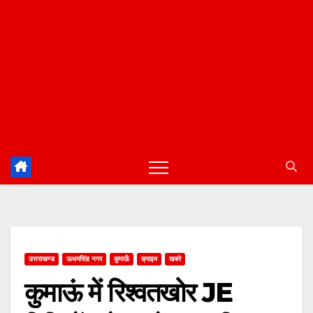
उत्तराखण्ड
ऊधमसिंह नगर
कुमाऊँ
क्राइम
खबरे
कुमाऊं में रिश्वतखोर JE